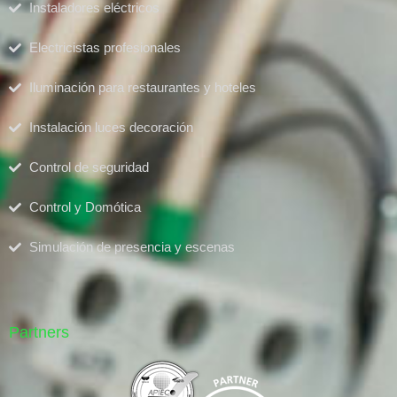
Instaladores eléctricos
Electricistas profesionales
Iluminación para restaurantes y hoteles
Instalación luces decoración
Control de seguridad
Control y Domótica
Simulación de presencia y escenas
Partners