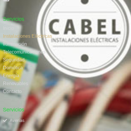
Servicios
Inicio
Instalaciones Eléctricas
Iluminación
Telecomunicaciones
Seguridad
Domótica
Energía
Renovables
Contacto
Servicios
Averías