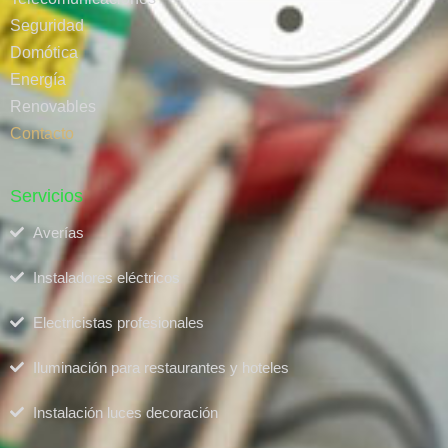
Seguridad
Domótica
Energía
Renovables
Contacto
Servicios
Averías
Instaladores eléctricos
Electricistas profesionales
Iluminación para restaurantes y hoteles
Instalación luces decoración